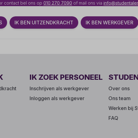
r contact bel ons op
010 270 7090
of mail ons via
info@studentalen
S
IK BEN UITZENDKRACHT
IK BEN WERKGEVER
K
IK ZOEK PERSONEEL
STUDE
ndkracht
Inschrijven als werkgever
Over ons
Inloggen als werkgever
Ons team
Werken bij S
FAQ