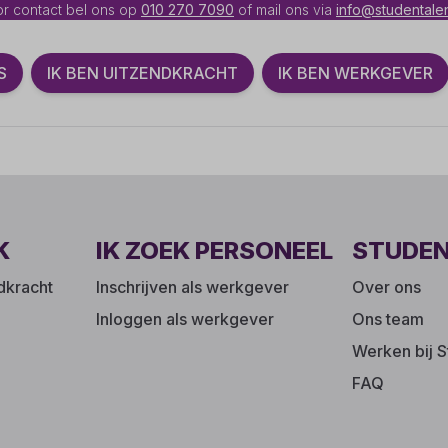
r contact bel ons op
010 270 7090
of mail ons via
info@studentalen
S
IK BEN UITZENDKRACHT
IK BEN WERKGEVER
K
IK ZOEK PERSONEEL
STUDE
ndkracht
Inschrijven als werkgever
Over ons
Inloggen als werkgever
Ons team
Werken bij S
FAQ