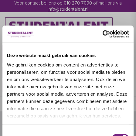
Voor contact bel ons op
010 270 7090
of mail ons via
info@studentalent.nl
VACATURES
IK BEN
Deze website maakt gebruik van cookies
UITZENDKRACHT
We gebruiken cookies om content en advertenties te
IK BEN WERKGEVER
OVER STUDENTALENT
personaliseren, om functies voor social media te bieden
en om ons websiteverkeer te analyseren. Ook delen we
SPECIALISATIES
informatie over uw gebruik van onze site met onze
partners voor social media, adverteren en analyse. Deze
partners kunnen deze gegevens combineren met andere
informatie die u aan ze heeft verstrekt of die ze hebben
verzameld op basis van uw gebruik van hun services.
© 2026 door studentalent.nl
Toestemmingsselectie