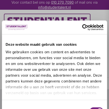
Voor contact bel ons op
010 270 7090
of mail ons via
info@studentalent.nl
VACATURES
IK BEN
Deze website maakt gebruik van cookies
UITZENDKRACHT
We gebruiken cookies om content en advertenties te
IK BEN WERKGEVER
OVER STUDENTALENT
personaliseren, om functies voor social media te bieden
en om ons websiteverkeer te analyseren. Ook delen we
SPECIALISATIES
informatie over uw gebruik van onze site met onze
partners voor social media, adverteren en analyse. Deze
partners kunnen deze gegevens combineren met andere
informatie die u aan ze heeft verstrekt of die ze hebben
verzameld op basis van uw gebruik van hun services.
© 2026 door studentalent.nl
Toestemmingsselectie