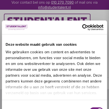
Voor contact bel ons op
010 270 7090
of mail ons via
info@studentalent.nl
VACATURES
IK BEN
Deze website maakt gebruik van cookies
UITZENDKRACHT
We gebruiken cookies om content en advertenties te
IK BEN WERKGEVER
OVER STUDENTALENT
personaliseren, om functies voor social media te bieden
en om ons websiteverkeer te analyseren. Ook delen we
SPECIALISATIES
informatie over uw gebruik van onze site met onze
partners voor social media, adverteren en analyse. Deze
partners kunnen deze gegevens combineren met andere
informatie die u aan ze heeft verstrekt of die ze hebben
verzameld op basis van uw gebruik van hun services.
© 2026 door studentalent.nl
Toestemmingsselectie