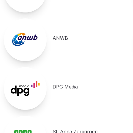
ANWB
DPG Media
St. Anna Zorggroep