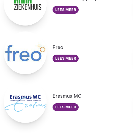
LEES MEER
Freo
LEES MEER
Erasmus MC
LEES MEER