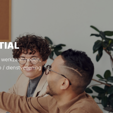
TIAL
me werkzaamheden,
 / dienstverlening