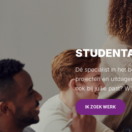
STUDENTA
Dé specialist in he
projecten en uitdage
ook bij jullie past? 
IK ZOEK WERK