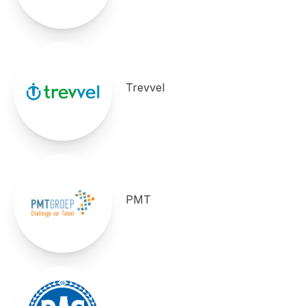
Trevvel
PMT