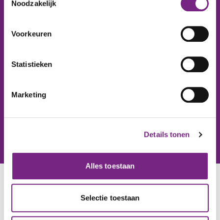
Noodzakelijk
Voorkeuren
Statistieken
ONDERWIJS
Marketing
Details tonen
TRAINEESHIP
Alles toestaan
ONZE STUDENTEN
Selectie toestaan