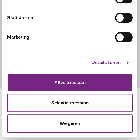
Ons team
Werken bij Studentalent
Statistieken
FAQ
Marketing
CONTACT
Contact
Details tonen
info@studentalent.nl
010 270 7090
Alles toestaan
Selectie toestaan
Weigeren