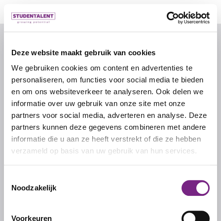
© 2026 door studentalent.nl
Deze website maakt gebruik van cookies
We gebruiken cookies om content en advertenties te
IK ZOEK WERK
personaliseren, om functies voor social media te bieden
Inschrijven als uitzendkracht
en om ons websiteverkeer te analyseren. Ook delen we
informatie over uw gebruik van onze site met onze
partners voor social media, adverteren en analyse. Deze
IK ZOEK PERSONEEL
partners kunnen deze gegevens combineren met andere
informatie die u aan ze heeft verstrekt of die ze hebben
Inschrijven als werkgever
verzameld op basis van uw gebruik van hun services.
Inloggen als werkgever
Toestemmingsselectie
Noodzakelijk
STUDENTALENT
Over ons
Voorkeuren