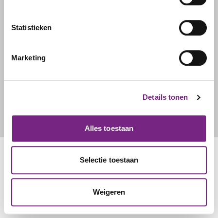
Ons team
Werken bij Studentalent
Statistieken
FAQ
Marketing
CONTACT
Contact
Details tonen
info@studentalent.nl
010 270 7090
Alles toestaan
Selectie toestaan
Weigeren