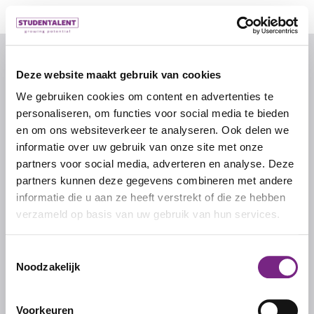
© 2026 door studentalent.nl
Deze website maakt gebruik van cookies
We gebruiken cookies om content en advertenties te
IK ZOEK WERK
personaliseren, om functies voor social media te bieden
Inschrijven als uitzendkracht
en om ons websiteverkeer te analyseren. Ook delen we
informatie over uw gebruik van onze site met onze
partners voor social media, adverteren en analyse. Deze
IK ZOEK PERSONEEL
partners kunnen deze gegevens combineren met andere
informatie die u aan ze heeft verstrekt of die ze hebben
Inschrijven als werkgever
verzameld op basis van uw gebruik van hun services.
Inloggen als werkgever
Toestemmingsselectie
Noodzakelijk
STUDENTALENT
Over ons
Voorkeuren