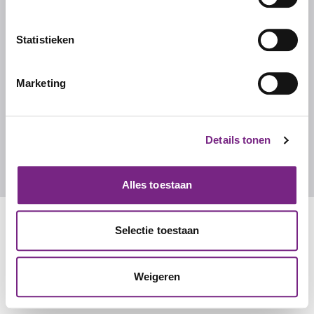
Ons team
Werken bij Studentalent
Statistieken
FAQ
Marketing
CONTACT
Contact
Details tonen
info@studentalent.nl
010 270 7090
Alles toestaan
Selectie toestaan
Weigeren