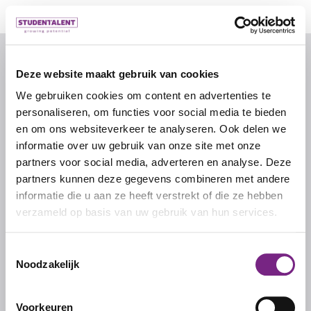
© 2026 door studentalent.nl
Deze website maakt gebruik van cookies
We gebruiken cookies om content en advertenties te
IK ZOEK WERK
personaliseren, om functies voor social media te bieden
Inschrijven als uitzendkracht
en om ons websiteverkeer te analyseren. Ook delen we
informatie over uw gebruik van onze site met onze
partners voor social media, adverteren en analyse. Deze
IK ZOEK PERSONEEL
partners kunnen deze gegevens combineren met andere
informatie die u aan ze heeft verstrekt of die ze hebben
Inschrijven als werkgever
verzameld op basis van uw gebruik van hun services.
Inloggen als werkgever
Toestemmingsselectie
Noodzakelijk
STUDENTALENT
Over ons
Voorkeuren