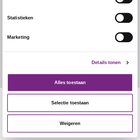
Ons team
Werken bij Studentalent
Statistieken
FAQ
Marketing
CONTACT
Contact
Details tonen
info@studentalent.nl
010 270 7090
Alles toestaan
Selectie toestaan
Weigeren