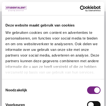
© 2026 door studentalent.nl
Deze website maakt gebruik van cookies
We gebruiken cookies om content en advertenties te
IK ZOEK WERK
personaliseren, om functies voor social media te bieden
Inschrijven als uitzendkracht
en om ons websiteverkeer te analyseren. Ook delen we
informatie over uw gebruik van onze site met onze
partners voor social media, adverteren en analyse. Deze
IK ZOEK PERSONEEL
partners kunnen deze gegevens combineren met andere
informatie die u aan ze heeft verstrekt of die ze hebben
Inschrijven als werkgever
verzameld op basis van uw gebruik van hun services.
Inloggen als werkgever
Toestemmingsselectie
Noodzakelijk
STUDENTALENT
Over ons
Voorkeuren