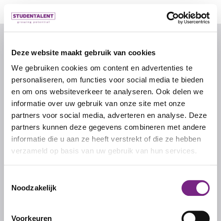
© 2026 door studentalent.nl
Deze website maakt gebruik van cookies
We gebruiken cookies om content en advertenties te
IK ZOEK WERK
personaliseren, om functies voor social media te bieden
Inschrijven als uitzendkracht
en om ons websiteverkeer te analyseren. Ook delen we
informatie over uw gebruik van onze site met onze
partners voor social media, adverteren en analyse. Deze
IK ZOEK PERSONEEL
partners kunnen deze gegevens combineren met andere
informatie die u aan ze heeft verstrekt of die ze hebben
Inschrijven als werkgever
verzameld op basis van uw gebruik van hun services.
Inloggen als werkgever
Toestemmingsselectie
Noodzakelijk
STUDENTALENT
Over ons
Voorkeuren