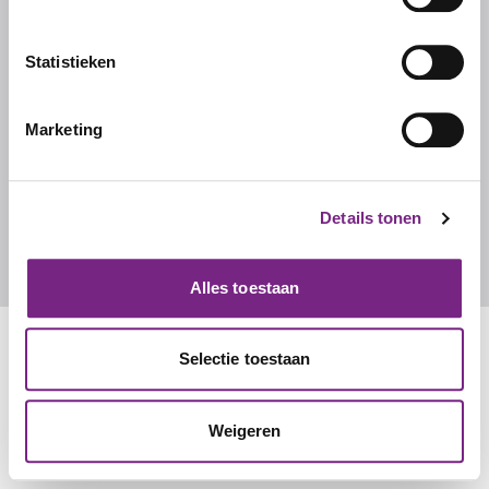
Ons team
Werken bij Studentalent
Statistieken
FAQ
Marketing
CONTACT
Contact
Details tonen
info@studentalent.nl
010 270 7090
Alles toestaan
Selectie toestaan
Weigeren