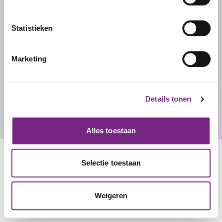
Ons team
Werken bij Studentalent
Statistieken
FAQ
Marketing
CONTACT
Contact
Details tonen
info@studentalent.nl
010 270 7090
Alles toestaan
Selectie toestaan
Weigeren