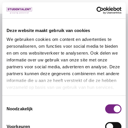
© 2026 door studentalent.nl
Deze website maakt gebruik van cookies
We gebruiken cookies om content en advertenties te
IK ZOEK WERK
personaliseren, om functies voor social media te bieden
Inschrijven als uitzendkracht
en om ons websiteverkeer te analyseren. Ook delen we
informatie over uw gebruik van onze site met onze
partners voor social media, adverteren en analyse. Deze
IK ZOEK PERSONEEL
partners kunnen deze gegevens combineren met andere
informatie die u aan ze heeft verstrekt of die ze hebben
Inschrijven als werkgever
verzameld op basis van uw gebruik van hun services.
Inloggen als werkgever
Toestemmingsselectie
Noodzakelijk
STUDENTALENT
Over ons
Voorkeuren