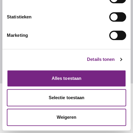
Ons team
Werken bij Studentalent
Statistieken
FAQ
Marketing
CONTACT
Contact
Details tonen
info@studentalent.nl
010 270 7090
Alles toestaan
Selectie toestaan
Weigeren