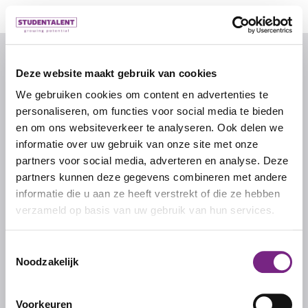
© 2026 door studentalent.nl
Deze website maakt gebruik van cookies
We gebruiken cookies om content en advertenties te
IK ZOEK WERK
personaliseren, om functies voor social media te bieden
Inschrijven als uitzendkracht
en om ons websiteverkeer te analyseren. Ook delen we
informatie over uw gebruik van onze site met onze
partners voor social media, adverteren en analyse. Deze
IK ZOEK PERSONEEL
partners kunnen deze gegevens combineren met andere
informatie die u aan ze heeft verstrekt of die ze hebben
Inschrijven als werkgever
verzameld op basis van uw gebruik van hun services.
Inloggen als werkgever
Toestemmingsselectie
Noodzakelijk
STUDENTALENT
Over ons
Voorkeuren