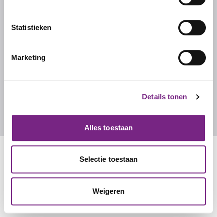
Ons team
Werken bij Studentalent
Statistieken
FAQ
Marketing
CONTACT
Contact
Details tonen
info@studentalent.nl
010 270 7090
Alles toestaan
Selectie toestaan
Weigeren