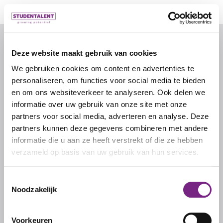
© 2026 door studentalent.nl
Deze website maakt gebruik van cookies
We gebruiken cookies om content en advertenties te
IK ZOEK WERK
personaliseren, om functies voor social media te bieden
Inschrijven als uitzendkracht
en om ons websiteverkeer te analyseren. Ook delen we
informatie over uw gebruik van onze site met onze
partners voor social media, adverteren en analyse. Deze
IK ZOEK PERSONEEL
partners kunnen deze gegevens combineren met andere
informatie die u aan ze heeft verstrekt of die ze hebben
Inschrijven als werkgever
verzameld op basis van uw gebruik van hun services.
Inloggen als werkgever
Toestemmingsselectie
Noodzakelijk
STUDENTALENT
Over ons
Voorkeuren