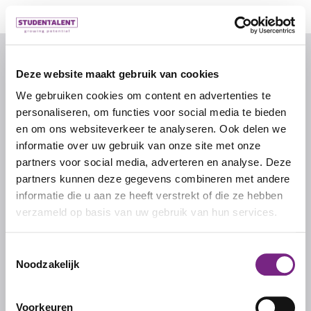
© 2026 door studentalent.nl
Deze website maakt gebruik van cookies
We gebruiken cookies om content en advertenties te
IK ZOEK WERK
personaliseren, om functies voor social media te bieden
Inschrijven als uitzendkracht
en om ons websiteverkeer te analyseren. Ook delen we
informatie over uw gebruik van onze site met onze
Inloggen als uitzendkracht
partners voor social media, adverteren en analyse. Deze
partners kunnen deze gegevens combineren met andere
informatie die u aan ze heeft verstrekt of die ze hebben
IK ZOEK PERSONEEL
verzameld op basis van uw gebruik van hun services.
Inschrijven als werkgever
Inloggen als werkgever
Toestemmingsselectie
Noodzakelijk
STUDENTALENT
Voorkeuren