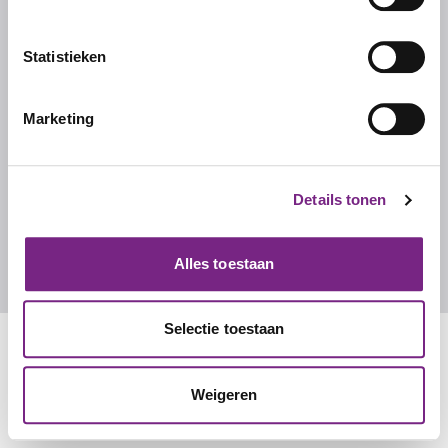
Over ons
Ons team
Statistieken
Werken bij Studentalent
FAQ
Marketing
CONTACT
Details tonen
Contact
info@studentalent.nl
Alles toestaan
010 270 7090
Selectie toestaan
Weigeren