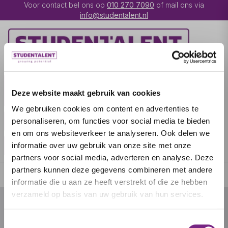
Voor contact bel ons op
010 270 7090
of mail ons via
info@studentalent.nl
VACATURES
IK BEN
Deze website maakt gebruik van cookies
UITZENDKRACHT
We gebruiken cookies om content en advertenties te
IK BEN WERKGEVER
OVER STUDENTALENT
personaliseren, om functies voor social media te bieden
en om ons websiteverkeer te analyseren. Ook delen we
SPECIALISATIES
informatie over uw gebruik van onze site met onze
partners voor social media, adverteren en analyse. Deze
partners kunnen deze gegevens combineren met andere
informatie die u aan ze heeft verstrekt of die ze hebben
verzameld op basis van uw gebruik van hun services.
© 2026 door studentalent.nl
Toestemmingsselectie