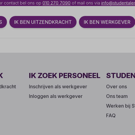
r contact bel ons op
010 270 7090
of mail ons via
info@studentalen
S
IK BEN UITZENDKRACHT
IK BEN WERKGEVER
K
IK ZOEK PERSONEEL
STUDE
ndkracht
Inschrijven als werkgever
Over ons
Inloggen als werkgever
Ons team
Werken bij S
FAQ