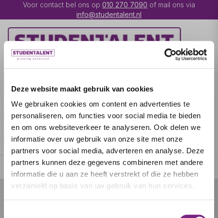
Voor contact bel ons op
010 270 7090
of mail ons via
info@studentalent.nl
VACATURES
IK BEN
Deze website maakt gebruik van cookies
UITZENDKRACHT
We gebruiken cookies om content en advertenties te
IK BEN WERKGEVER
OVER STUDENTALENT
personaliseren, om functies voor social media te bieden
en om ons websiteverkeer te analyseren. Ook delen we
SPECIALISATIES
informatie over uw gebruik van onze site met onze
partners voor social media, adverteren en analyse. Deze
partners kunnen deze gegevens combineren met andere
informatie die u aan ze heeft verstrekt of die ze hebben
verzameld op basis van uw gebruik van hun services.
© 2026 door studentalent.nl
Toestemmingsselectie