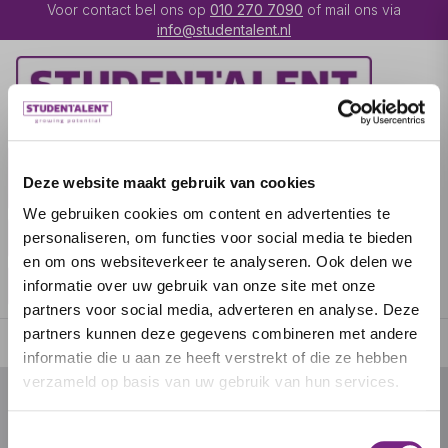
Voor contact bel ons op
010 270 7090
of mail ons via
info@studentalent.nl
VACATURES
IK BEN
Deze website maakt gebruik van cookies
UITZENDKRACHT
We gebruiken cookies om content en advertenties te
IK BEN WERKGEVER
OVER STUDENTALENT
personaliseren, om functies voor social media te bieden
en om ons websiteverkeer te analyseren. Ook delen we
SPECIALISATIES
informatie over uw gebruik van onze site met onze
partners voor social media, adverteren en analyse. Deze
partners kunnen deze gegevens combineren met andere
informatie die u aan ze heeft verstrekt of die ze hebben
verzameld op basis van uw gebruik van hun services.
© 2026 door studentalent.nl
Toestemmingsselectie