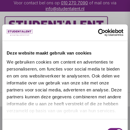
Voor contact bel ons op
010 270 7090
of mail ons via
info@studentalent.nl
VACATURES
IK BEN
Deze website maakt gebruik van cookies
UITZENDKRACHT
We gebruiken cookies om content en advertenties te
IK BEN WERKGEVER
OVER STUDENTALENT
personaliseren, om functies voor social media te bieden
en om ons websiteverkeer te analyseren. Ook delen we
SPECIALISATIES
informatie over uw gebruik van onze site met onze
partners voor social media, adverteren en analyse. Deze
partners kunnen deze gegevens combineren met andere
informatie die u aan ze heeft verstrekt of die ze hebben
verzameld op basis van uw gebruik van hun services.
© 2026 door studentalent.nl
Toestemmingsselectie