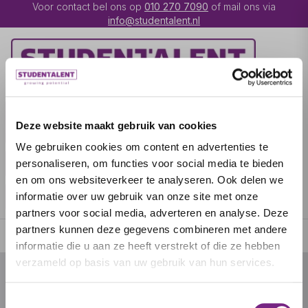
Voor contact bel ons op
010 270 7090
of mail ons via
info@studentalent.nl
VACATURES
IK BEN
Deze website maakt gebruik van cookies
UITZENDKRACHT
We gebruiken cookies om content en advertenties te
IK BEN WERKGEVER
OVER STUDENTALENT
personaliseren, om functies voor social media te bieden
en om ons websiteverkeer te analyseren. Ook delen we
SPECIALISATIES
informatie over uw gebruik van onze site met onze
partners voor social media, adverteren en analyse. Deze
partners kunnen deze gegevens combineren met andere
informatie die u aan ze heeft verstrekt of die ze hebben
verzameld op basis van uw gebruik van hun services.
© 2026 door studentalent.nl
Toestemmingsselectie