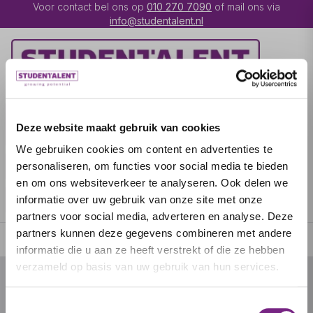
Voor contact bel ons op
010 270 7090
of mail ons via
info@studentalent.nl
VACATURES
IK BEN
Deze website maakt gebruik van cookies
UITZENDKRACHT
We gebruiken cookies om content en advertenties te
IK BEN WERKGEVER
OVER STUDENTALENT
personaliseren, om functies voor social media te bieden
en om ons websiteverkeer te analyseren. Ook delen we
SPECIALISATIES
informatie over uw gebruik van onze site met onze
partners voor social media, adverteren en analyse. Deze
partners kunnen deze gegevens combineren met andere
informatie die u aan ze heeft verstrekt of die ze hebben
verzameld op basis van uw gebruik van hun services.
© 2026 door studentalent.nl
Toestemmingsselectie