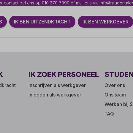
r contact bel ons op
010 270 7090
of mail ons via
info@studentalen
S
IK BEN UITZENDKRACHT
IK BEN WERKGEVER
K
IK ZOEK PERSONEEL
STUDE
ndkracht
Inschrijven als werkgever
Over ons
Inloggen als werkgever
Ons team
Werken bij S
FAQ