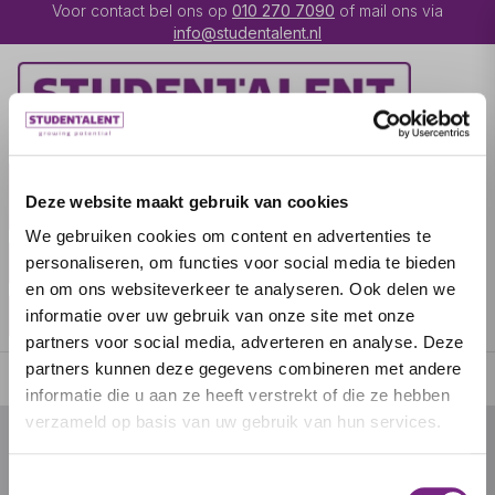
Voor contact bel ons op
010 270 7090
of mail ons via
info@studentalent.nl
VACATURES
IK BEN
Deze website maakt gebruik van cookies
UITZENDKRACHT
We gebruiken cookies om content en advertenties te
IK BEN WERKGEVER
OVER STUDENTALENT
personaliseren, om functies voor social media te bieden
en om ons websiteverkeer te analyseren. Ook delen we
SPECIALISATIES
informatie over uw gebruik van onze site met onze
partners voor social media, adverteren en analyse. Deze
partners kunnen deze gegevens combineren met andere
informatie die u aan ze heeft verstrekt of die ze hebben
verzameld op basis van uw gebruik van hun services.
© 2026 door studentalent.nl
Toestemmingsselectie