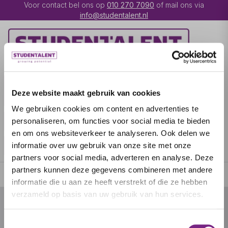
Voor contact bel ons op
010 270 7090
of mail ons via
info@studentalent.nl
VACATURES
IK BEN
Deze website maakt gebruik van cookies
UITZENDKRACHT
We gebruiken cookies om content en advertenties te
IK BEN WERKGEVER
OVER STUDENTALENT
personaliseren, om functies voor social media te bieden
en om ons websiteverkeer te analyseren. Ook delen we
SPECIALISATIES
informatie over uw gebruik van onze site met onze
partners voor social media, adverteren en analyse. Deze
partners kunnen deze gegevens combineren met andere
informatie die u aan ze heeft verstrekt of die ze hebben
verzameld op basis van uw gebruik van hun services.
© 2026 door studentalent.nl
Toestemmingsselectie