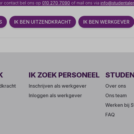
r contact bel ons op
010 270 7090
of mail ons via
info@studentalen
S
IK BEN UITZENDKRACHT
IK BEN WERKGEVER
K
IK ZOEK PERSONEEL
STUDE
ndkracht
Inschrijven als werkgever
Over ons
Inloggen als werkgever
Ons team
Werken bij S
FAQ