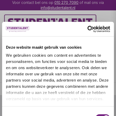
Voor contact bel ons op
010 270 7090
of mail ons via
info@studentalent.nl
VACATURES
IK BEN
Deze website maakt gebruik van cookies
UITZENDKRACHT
We gebruiken cookies om content en advertenties te
IK BEN WERKGEVER
OVER STUDENTALENT
personaliseren, om functies voor social media te bieden
en om ons websiteverkeer te analyseren. Ook delen we
SPECIALISATIES
informatie over uw gebruik van onze site met onze
partners voor social media, adverteren en analyse. Deze
partners kunnen deze gegevens combineren met andere
informatie die u aan ze heeft verstrekt of die ze hebben
verzameld op basis van uw gebruik van hun services.
© 2026 door studentalent.nl
Toestemmingsselectie