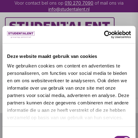
Voor contact bel ons op
010 270 7090
of mail ons via
info@studentalent.nl
VACATURES
IK BEN
Deze website maakt gebruik van cookies
UITZENDKRACHT
We gebruiken cookies om content en advertenties te
IK BEN WERKGEVER
OVER STUDENTALENT
personaliseren, om functies voor social media te bieden
en om ons websiteverkeer te analyseren. Ook delen we
SPECIALISATIES
informatie over uw gebruik van onze site met onze
partners voor social media, adverteren en analyse. Deze
partners kunnen deze gegevens combineren met andere
informatie die u aan ze heeft verstrekt of die ze hebben
verzameld op basis van uw gebruik van hun services.
© 2026 door studentalent.nl
Toestemmingsselectie