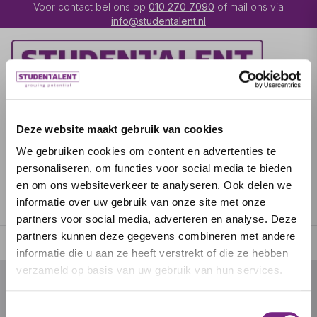
Voor contact bel ons op
010 270 7090
of mail ons via
info@studentalent.nl
VACATURES
IK BEN
Deze website maakt gebruik van cookies
UITZENDKRACHT
We gebruiken cookies om content en advertenties te
IK BEN WERKGEVER
OVER STUDENTALENT
personaliseren, om functies voor social media te bieden
en om ons websiteverkeer te analyseren. Ook delen we
SPECIALISATIES
informatie over uw gebruik van onze site met onze
partners voor social media, adverteren en analyse. Deze
partners kunnen deze gegevens combineren met andere
informatie die u aan ze heeft verstrekt of die ze hebben
verzameld op basis van uw gebruik van hun services.
© 2026 door studentalent.nl
Toestemmingsselectie