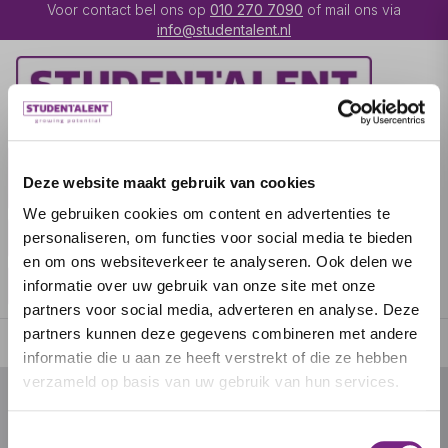
Voor contact bel ons op
010 270 7090
of mail ons via
info@studentalent.nl
VACATURES
IK BEN
Deze website maakt gebruik van cookies
UITZENDKRACHT
We gebruiken cookies om content en advertenties te
IK BEN WERKGEVER
OVER STUDENTALENT
personaliseren, om functies voor social media te bieden
en om ons websiteverkeer te analyseren. Ook delen we
SPECIALISATIES
informatie over uw gebruik van onze site met onze
partners voor social media, adverteren en analyse. Deze
partners kunnen deze gegevens combineren met andere
informatie die u aan ze heeft verstrekt of die ze hebben
verzameld op basis van uw gebruik van hun services.
© 2026 door studentalent.nl
Toestemmingsselectie