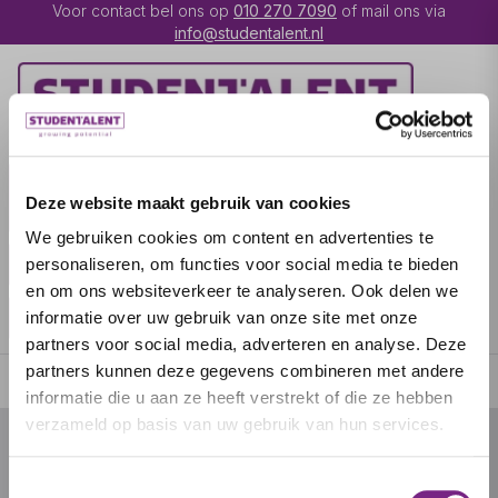
Voor contact bel ons op
010 270 7090
of mail ons via
info@studentalent.nl
VACATURES
IK BEN
Deze website maakt gebruik van cookies
UITZENDKRACHT
We gebruiken cookies om content en advertenties te
IK BEN WERKGEVER
OVER STUDENTALENT
personaliseren, om functies voor social media te bieden
en om ons websiteverkeer te analyseren. Ook delen we
SPECIALISATIES
informatie over uw gebruik van onze site met onze
partners voor social media, adverteren en analyse. Deze
partners kunnen deze gegevens combineren met andere
informatie die u aan ze heeft verstrekt of die ze hebben
verzameld op basis van uw gebruik van hun services.
© 2026 door studentalent.nl
Toestemmingsselectie