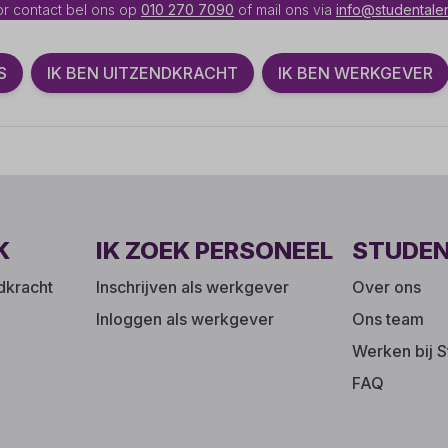
r contact bel ons op
010 270 7090
of mail ons via
info@studentalen
S
IK BEN UITZENDKRACHT
IK BEN WERKGEVER
K
IK ZOEK PERSONEEL
STUDE
ndkracht
Inschrijven als werkgever
Over ons
Inloggen als werkgever
Ons team
Werken bij S
FAQ