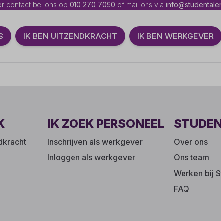
r contact bel ons op
010 270 7090
of mail ons via
info@studentalen
S
IK BEN UITZENDKRACHT
IK BEN WERKGEVER
K
IK ZOEK PERSONEEL
STUDE
ndkracht
Inschrijven als werkgever
Over ons
Inloggen als werkgever
Ons team
Werken bij S
FAQ