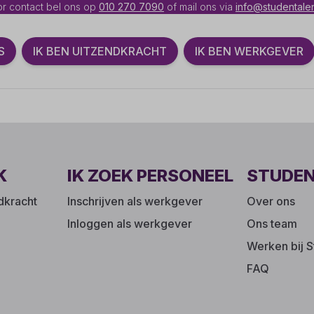
r contact bel ons op
010 270 7090
of mail ons via
info@studentalen
S
IK BEN UITZENDKRACHT
IK BEN WERKGEVER
K
IK ZOEK PERSONEEL
STUDE
ndkracht
Inschrijven als werkgever
Over ons
Inloggen als werkgever
Ons team
Werken bij S
FAQ