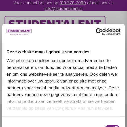
Voor contact bel ons op
010 270 7090
of mail ons via
info@studentalent.nl
VACATURES
IK BEN
Deze website maakt gebruik van cookies
UITZENDKRACHT
We gebruiken cookies om content en advertenties te
IK BEN WERKGEVER
OVER STUDENTALENT
personaliseren, om functies voor social media te bieden
en om ons websiteverkeer te analyseren. Ook delen we
SPECIALISATIES
informatie over uw gebruik van onze site met onze
partners voor social media, adverteren en analyse. Deze
partners kunnen deze gegevens combineren met andere
informatie die u aan ze heeft verstrekt of die ze hebben
verzameld op basis van uw gebruik van hun services.
© 2026 door studentalent.nl
Toestemmingsselectie