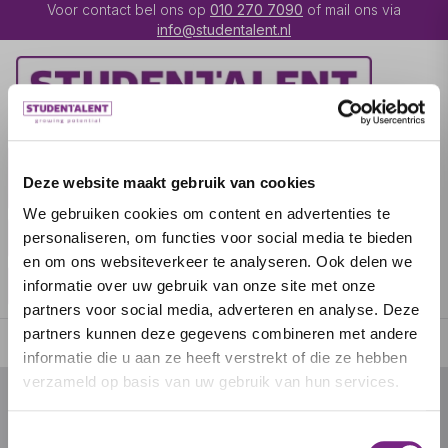
Voor contact bel ons op
010 270 7090
of mail ons via
info@studentalent.nl
VACATURES
IK BEN
Deze website maakt gebruik van cookies
UITZENDKRACHT
We gebruiken cookies om content en advertenties te
IK BEN WERKGEVER
OVER STUDENTALENT
personaliseren, om functies voor social media te bieden
en om ons websiteverkeer te analyseren. Ook delen we
SPECIALISATIES
informatie over uw gebruik van onze site met onze
partners voor social media, adverteren en analyse. Deze
partners kunnen deze gegevens combineren met andere
informatie die u aan ze heeft verstrekt of die ze hebben
verzameld op basis van uw gebruik van hun services.
© 2026 door studentalent.nl
Toestemmingsselectie