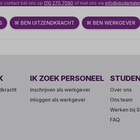
r contact bel ons op
010 270 7090
of mail ons via
info@studentalen
S
IK BEN UITZENDKRACHT
IK BEN WERKGEVER
K
IK ZOEK PERSONEEL
STUDE
ndkracht
Inschrijven als werkgever
Over ons
Inloggen als werkgever
Ons team
Werken bij S
FAQ