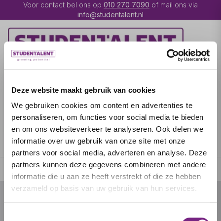
Voor contact bel ons op
010 270 7090
of mail ons via
info@studentalent.nl
VACATURES
IK BEN
Deze website maakt gebruik van cookies
UITZENDKRACHT
We gebruiken cookies om content en advertenties te
IK BEN WERKGEVER
OVER STUDENTALENT
personaliseren, om functies voor social media te bieden
en om ons websiteverkeer te analyseren. Ook delen we
SPECIALISATIES
informatie over uw gebruik van onze site met onze
partners voor social media, adverteren en analyse. Deze
partners kunnen deze gegevens combineren met andere
informatie die u aan ze heeft verstrekt of die ze hebben
verzameld op basis van uw gebruik van hun services.
© 2026 door studentalent.nl
Toestemmingsselectie