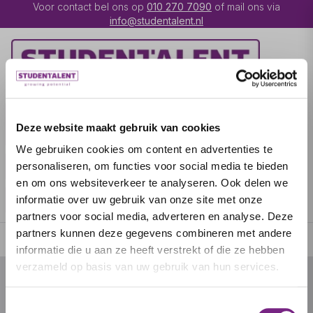
Voor contact bel ons op
010 270 7090
of mail ons via
info@studentalent.nl
VACATURES
IK BEN
Deze website maakt gebruik van cookies
UITZENDKRACHT
We gebruiken cookies om content en advertenties te
IK BEN WERKGEVER
OVER STUDENTALENT
personaliseren, om functies voor social media te bieden
en om ons websiteverkeer te analyseren. Ook delen we
SPECIALISATIES
informatie over uw gebruik van onze site met onze
partners voor social media, adverteren en analyse. Deze
partners kunnen deze gegevens combineren met andere
informatie die u aan ze heeft verstrekt of die ze hebben
verzameld op basis van uw gebruik van hun services.
© 2026 door studentalent.nl
Toestemmingsselectie