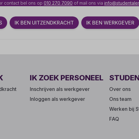
r contact bel ons op
010 270 7090
of mail ons via
info@studentalen
S
IK BEN UITZENDKRACHT
IK BEN WERKGEVER
K
IK ZOEK PERSONEEL
STUDE
ndkracht
Inschrijven als werkgever
Over ons
Inloggen als werkgever
Ons team
Werken bij S
FAQ