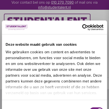
Voor contact bel ons op
010 270 7090
of mail ons via
info@studentalent.nl
VACATURES
IK BEN
Deze website maakt gebruik van cookies
UITZENDKRACHT
We gebruiken cookies om content en advertenties te
IK BEN WERKGEVER
OVER STUDENTALENT
personaliseren, om functies voor social media te bieden
en om ons websiteverkeer te analyseren. Ook delen we
SPECIALISATIES
informatie over uw gebruik van onze site met onze
partners voor social media, adverteren en analyse. Deze
partners kunnen deze gegevens combineren met andere
informatie die u aan ze heeft verstrekt of die ze hebben
verzameld op basis van uw gebruik van hun services.
© 2026 door studentalent.nl
Toestemmingsselectie