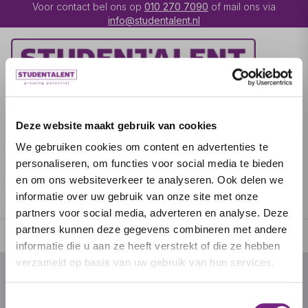
Voor contact bel ons op
010 270 7090
of mail ons via
info@studentalent.nl
VACATURES
IK BEN
Deze website maakt gebruik van cookies
UITZENDKRACHT
We gebruiken cookies om content en advertenties te
IK BEN WERKGEVER
OVER STUDENTALENT
personaliseren, om functies voor social media te bieden
en om ons websiteverkeer te analyseren. Ook delen we
SPECIALISATIES
informatie over uw gebruik van onze site met onze
partners voor social media, adverteren en analyse. Deze
partners kunnen deze gegevens combineren met andere
informatie die u aan ze heeft verstrekt of die ze hebben
verzameld op basis van uw gebruik van hun services.
© 2026 door studentalent.nl
Toestemmingsselectie