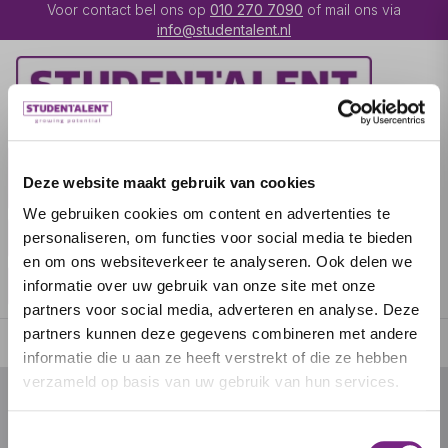
Voor contact bel ons op
010 270 7090
of mail ons via
info@studentalent.nl
VACATURES
IK BEN
Deze website maakt gebruik van cookies
UITZENDKRACHT
We gebruiken cookies om content en advertenties te
IK BEN WERKGEVER
OVER STUDENTALENT
personaliseren, om functies voor social media te bieden
en om ons websiteverkeer te analyseren. Ook delen we
SPECIALISATIES
informatie over uw gebruik van onze site met onze
partners voor social media, adverteren en analyse. Deze
partners kunnen deze gegevens combineren met andere
informatie die u aan ze heeft verstrekt of die ze hebben
verzameld op basis van uw gebruik van hun services.
© 2026 door studentalent.nl
Toestemmingsselectie