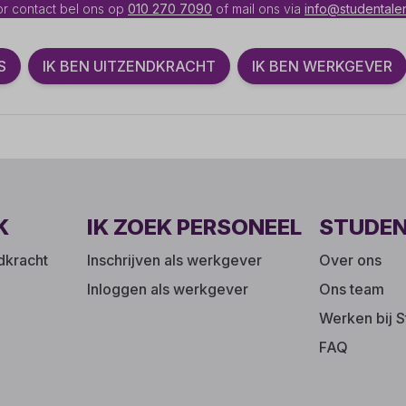
r contact bel ons op
010 270 7090
of mail ons via
info@studentalen
S
IK BEN UITZENDKRACHT
IK BEN WERKGEVER
K
IK ZOEK PERSONEEL
STUDE
ndkracht
Inschrijven als werkgever
Over ons
Inloggen als werkgever
Ons team
Werken bij S
FAQ