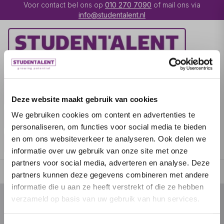
Voor contact bel ons op
010 270 7090
of mail ons via
info@studentalent.nl
VACATURES
IK BEN
UITZENDKRACHT
Deze website maakt gebruik van cookies
We gebruiken cookies om content en advertenties te
IK BEN WERKGEVER
OVER STUDENTALENT
personaliseren, om functies voor social media te bieden
en om ons websiteverkeer te analyseren. Ook delen we
SPECIALISATIES
informatie over uw gebruik van onze site met onze
partners voor social media, adverteren en analyse. Deze
partners kunnen deze gegevens combineren met andere
informatie die u aan ze heeft verstrekt of die ze hebben
verzameld op basis van uw gebruik van hun services.
© 2026 door studentalent.nl