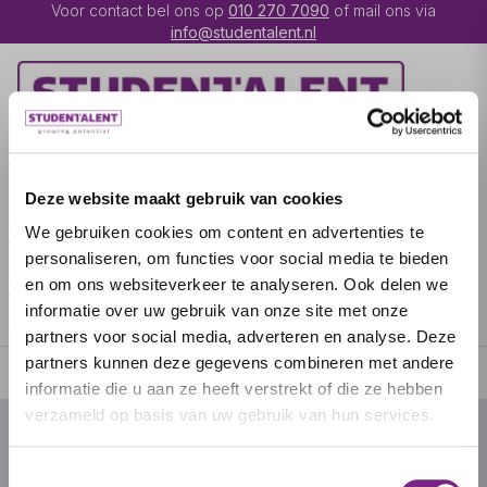
Voor contact bel ons op
010 270 7090
of mail ons via
info@studentalent.nl
VACATURES
IK BEN
Deze website maakt gebruik van cookies
UITZENDKRACHT
We gebruiken cookies om content en advertenties te
IK BEN WERKGEVER
OVER STUDENTALENT
personaliseren, om functies voor social media te bieden
en om ons websiteverkeer te analyseren. Ook delen we
SPECIALISATIES
informatie over uw gebruik van onze site met onze
partners voor social media, adverteren en analyse. Deze
partners kunnen deze gegevens combineren met andere
informatie die u aan ze heeft verstrekt of die ze hebben
verzameld op basis van uw gebruik van hun services.
© 2026 door studentalent.nl
Toestemmingsselectie