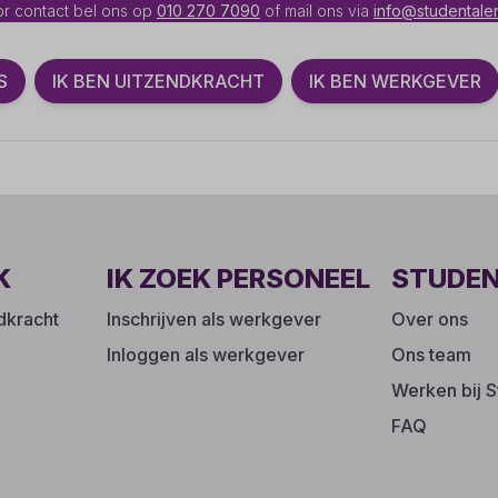
r contact bel ons op
010 270 7090
of mail ons via
info@studentalen
S
IK BEN UITZENDKRACHT
IK BEN WERKGEVER
K
IK ZOEK PERSONEEL
STUDE
ndkracht
Inschrijven als werkgever
Over ons
Inloggen als werkgever
Ons team
Werken bij S
FAQ