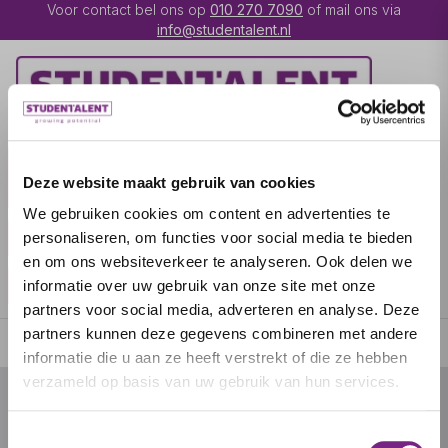
Voor contact bel ons op
010 270 7090
of mail ons via
info@studentalent.nl
VACATURES
IK BEN
Deze website maakt gebruik van cookies
UITZENDKRACHT
We gebruiken cookies om content en advertenties te
IK BEN WERKGEVER
OVER STUDENTALENT
personaliseren, om functies voor social media te bieden
en om ons websiteverkeer te analyseren. Ook delen we
SPECIALISATIES
informatie over uw gebruik van onze site met onze
partners voor social media, adverteren en analyse. Deze
partners kunnen deze gegevens combineren met andere
informatie die u aan ze heeft verstrekt of die ze hebben
verzameld op basis van uw gebruik van hun services.
© 2026 door studentalent.nl
Toestemmingsselectie