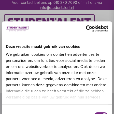
Voor contact bel ons op
010 270 7090
of mail ons via
info@studentalent.nl
VACATURES
IK BEN
Deze website maakt gebruik van cookies
UITZENDKRACHT
We gebruiken cookies om content en advertenties te
IK BEN WERKGEVER
OVER STUDENTALENT
personaliseren, om functies voor social media te bieden
en om ons websiteverkeer te analyseren. Ook delen we
SPECIALISATIES
informatie over uw gebruik van onze site met onze
partners voor social media, adverteren en analyse. Deze
partners kunnen deze gegevens combineren met andere
informatie die u aan ze heeft verstrekt of die ze hebben
verzameld op basis van uw gebruik van hun services.
© 2026 door studentalent.nl
Toestemmingsselectie